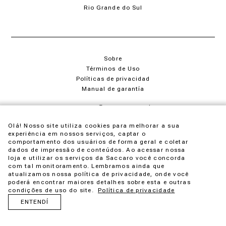
Rio Grande do Sul
Sobre
Términos de Uso
Políticas de privacidad
Manual de garantía
saccaro@saccaro.com.br
+55 54 4009-3600
Olá! Nosso site utiliza cookies para melhorar a sua
experiência em nossos serviços, captar o
comportamento dos usuários de forma geral e coletar
dados de impressão de conteúdos. Ao acessar nossa
loja e utilizar os serviços da Saccaro você concorda
com tal monitoramento. Lembramos ainda que
SM Gestão de Franquias Ltda - CNPJ 91.763.383/0001-05
atualizamos nossa política de privacidade, onde você
poderá encontrar maiores detalhes sobre esta e outras
condições de uso do site.
Política de privacidade
ENTENDÍ