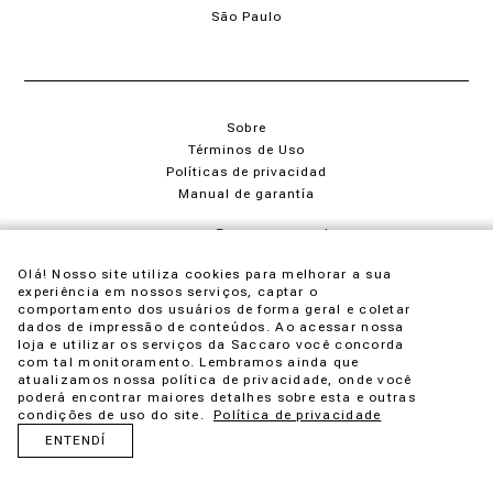
São Paulo
Sobre
Términos de Uso
Políticas de privacidad
Manual de garantía
saccaro@saccaro.com.br
+55 54 4009-3600
Olá! Nosso site utiliza cookies para melhorar a sua
experiência em nossos serviços, captar o
comportamento dos usuários de forma geral e coletar
dados de impressão de conteúdos. Ao acessar nossa
loja e utilizar os serviços da Saccaro você concorda
com tal monitoramento. Lembramos ainda que
SM Gestão de Franquias Ltda - CNPJ 91.763.383/0001-05
atualizamos nossa política de privacidade, onde você
poderá encontrar maiores detalhes sobre esta e outras
condições de uso do site.
Política de privacidade
ENTENDÍ