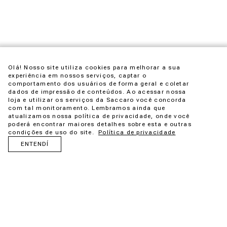
Olá! Nosso site utiliza cookies para melhorar a sua
experiência em nossos serviços, captar o
comportamento dos usuários de forma geral e coletar
dados de impressão de conteúdos. Ao acessar nossa
loja e utilizar os serviços da Saccaro você concorda
com tal monitoramento. Lembramos ainda que
atualizamos nossa política de privacidade, onde você
poderá encontrar maiores detalhes sobre esta e outras
condições de uso do site.
Política de privacidade
ENTENDÍ
Maloca es una idea que nace de la admiración por las
estructuras ancestrales creadas por los pueblos originarios.