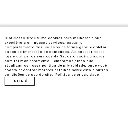
Olá! Nosso site utiliza cookies para melhorar a sua
experiência em nossos serviços, captar o
comportamento dos usuários de forma geral e coletar
dados de impressão de conteúdos. Ao acessar nossa
loja e utilizar os serviços da Saccaro você concorda
com tal monitoramento. Lembramos ainda que
atualizamos nossa política de privacidade, onde você
poderá encontrar maiores detalhes sobre esta e outras
condições de uso do site.
Política de privacidade
ENTENDÍ
Maloca es una idea que nace de la admiración por las
estructuras ancestrales creadas por los pueblos originarios.